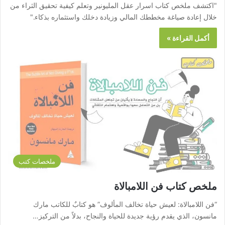
"اكتشف ملخص كتاب اسرار عقل المليونير وتعلم كيفية تحقيق الثراء من
خلال إعادة صياغة مخططك المالي وزيادة دخلك واستثماره بذكاء."
أكمل القراءة »
ملخصات كتب
ملخص كتاب فن اللامبالاة
“فن اللامبالاة: لعيش حياة تخالف المألوف” هو كتابٌ للكاتب مارك
مانسون، الذي يقدم رؤية جديدة للحياة والنجاح، بدلاً من التركيز…