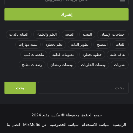
بريدك
الإلكتروني
احتياجات الإنسان
التغذية
الصحة
العلم والعلماء
العناية بالذات
اللغات
المطبخ
تطوير الذات
تعلم بخطوة
تنمية مهارات
ثقافة عامة
خطوة بخطوة
معلومات غذائية
ملخصات كتب
نظريات
وصفات الحلويات
وصفات رمضان
وصفات مطبخ
البحث
عن:
جميع الحقوق محفوظة © مكس مفيد 2024
الرئيسية
سياسة الاستخدام
سياسة الخصوصية
عن MixMofid
اتصل بنا