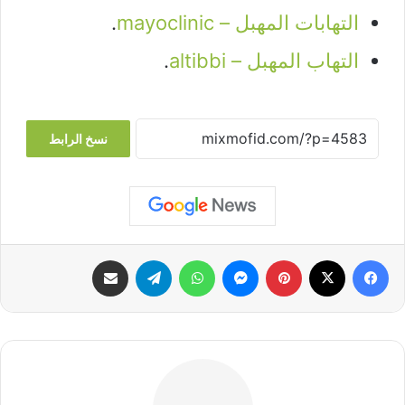
التهابات المهبل – mayoclinic
.
التهاب المهبل – altibbi
.
نسخ الرابط
فيسبوك
‫X
بينتيريست
ماسنجر
واتساب
تيلقرام
مشاركة عبر البريد