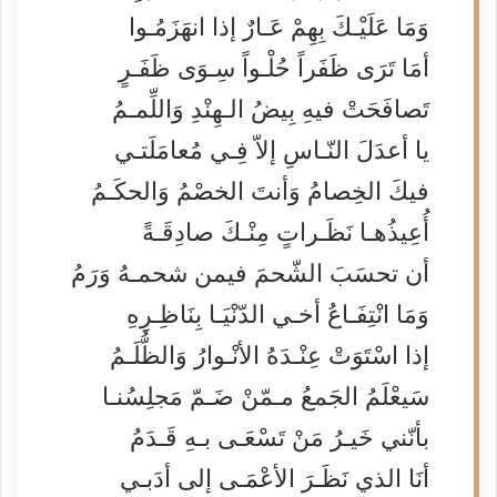
وَمَا عَلَيْـكَ بِهِمْ عَـارٌ إذا انهَزَمُـوا
أمَا تَرَى ظَفَراً حُلْـواً سِـوَى ظَفَـرٍ
تَصافَحَتْ فيهِ بِيضُ الـهِنْدِ وَاللِّمـمُ
يا أعدَلَ النّـاسِ إلاّ فِـي مُعامَلَتـي
فيكَ الخِصامُ وَأنتَ الخصْمُ وَالحكَـمُ
أُعِيذُهـا نَظَـراتٍ مِنْـكَ صادِقَـةً
أن تحسَبَ الشّحمَ فيمن شحمـهُ وَرَمُ
وَمَا انْتِفَـاعُ أخـي الدّنْيَـا بِنَاظِـرِهِ
إذا اسْتَوَتْ عِنْـدَهُ الأنْـوارُ وَالظُّلَـمُ
سَيعْلَمُ الجَمعُ مـمّنْ ضَـمّ مَجلِسُنـا
بأنّني خَيـرُ مَنْ تَسْعَـى بـهِ قَـدَمُ
أنَا الذي نَظَـرَ الأعْمَـى إلى أدَبـي