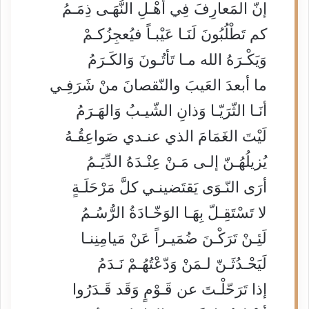
إنّ المَعارِفَ فِي أهْـلِ النُّهَـى ذِمَـمُ
كم تَطْلُبُونَ لَنَـا عَيْبـاً فيُعجِزُكـمْ
وَيَكْـرَهُ الله مـا تَأتُـونَ وَالكَـرَمُ
ما أبعدَ العَيبَ والنّقصانَ منْ شَرَفِـي
أنَـا الثّرَيّـا وَذانِ الشّيـبُ وَالهَـرَمُ
لَيْتَ الغَمَامَ الذي عنـدي صَواعِقُـهُ
يُزيلُهُـنّ إلـى مَـنْ عِنْـدَهُ الدِّيَـمُ
أرَى النّـوَى يَقتَضينـي كلَّ مَرْحَلَـةٍ
لا تَسْتَقِـلّ بِهَـا الوَخّـادَةُ الرُّسُـمُ
لَئِـنْ تَرَكْـنَ ضُمَيـراً عَنْ مَيامِنِنـا
لَيَحْـدُثَـنّ لـمَنْ وَدّعْتُهُـمْ نَـدَمُ
إذا تَرَحّلْـتَ عن قَـوْمٍ وَقَد قَـدَرُوا