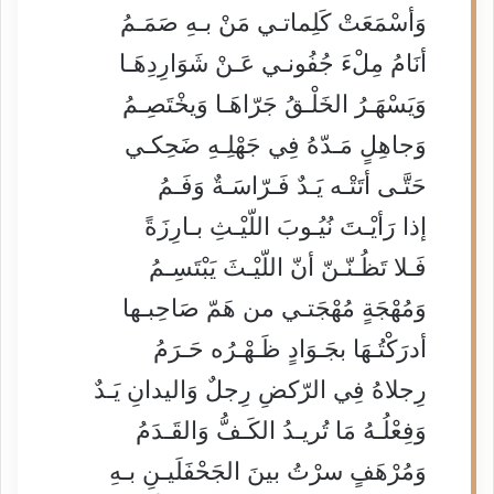
وَأسْمَعَتْ كَلِماتـي مَنْ بـهِ صَمَـمُ
أنَامُ مِلْءَ جُفُونـي عَـنْ شَوَارِدِهَـا
وَيَسْهَـرُ الخَلْـقُ جَرّاهَـا وَيخْتَصِـمُ
وَجاهِلٍ مَـدّهُ فِي جَهْلِـهِ ضَحِكـي
حَتَّـى أتَتْـه يَـدٌ فَـرّاسَـةٌ وَفَـمُ
إذا رَأيْـتَ نُيُـوبَ اللّيْـثِ بـارِزَةً
فَـلا تَظُـنّـنّ أنّ اللّيْـثَ يَبْتَسِـمُ
وَمُهْجَةٍ مُهْجَتـي من هَمّ صَاحِبـها
أدرَكْتُـهَا بجَـوَادٍ ظَـهْـرُه حَـرَمُ
رِجلاهُ فِي الرّكضِ رِجلٌ وَاليدانِ يَـدٌ
وَفِعْلُـهُ مَا تُريـدُ الكَـفُّ وَالقَـدَمُ
وَمُرْهَفٍ سرْتُ بينَ الجَحْفَلَيـنِ بـهِ