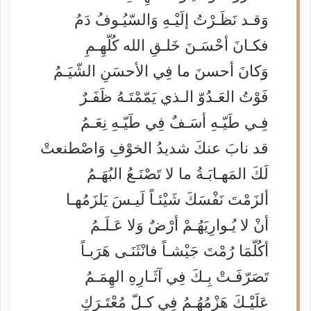
وَقـد نَظَـرْتُ إلَيْـهِ وَالسّيُـوفُ دَمُ
فكـانَ أحْسَـنَ خَلـقِ الله كُلّهِـمِ
وَكانَ أحسنَ ما فِي الأحسَنِ الشّيَـمُ
فَوْتُ العَـدُوّ الـذي يَمّمْتَـهُ ظَفَـرٌ
فِـي طَيّـهِ أسَـفٌ فِي طَيّـهِ نِعَـمُ
قد نابَ عنكَ شديدُ الخوْفِ وَاصْطنعتْ
لَكَ المَهـابَـةُ ما لا تَصْنَـعُ البُهَـمُ
ألزَمْتَ نَفْسَكَ شَيْئـاً لَيـسَ يَلزَمُهـا
أنْ لا يُـوارِيَهُـمْ أرْضٌ وَلا عَـلَـمُ
أكُلّمَا رُمْتَ جَيْشـاً فانْثَنَـى هَرَبـاً
تَصَرّفَـتْ بِـكَ فِي آثَـارِهِ الهِمَـمُ
عَلَيْـكَ هَزْمُهُـمُ فِي كـلّ مُعْتَـرَكٍ