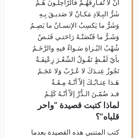
أنْ لا تُفـارِقَهُـمْ فالرّاحِلـونَ هُـمُ
شَرُّ البِـلادِ مَكـانٌ لا صَديـقَ بِـهِ
وَشَرُّ ما يَكسِبُ الإنسـانُ ما يَصِـمُ
وَشَـرُّ ما قَنّصَتْـهُ رَاحَتـي قَنَـصٌ
شُهْبُ البُـزاةِ سَـواءٌ فيهِ والرَّخَـمُ
بأيّ لَفْـظٍ تَقُـولُ الشّعْـرَ زِعْنِفَـةٌ
تَجُوزُ عِنـدَكَ لا عُـرْبٌ وَلا عَجَـمُ
هَـذا عِتـابُـكَ إلاّ أنّـهُ مِـقَـةٌ
قـد ضُمّـنَ الـدُّرَّ إلاّ أنّـهُ كَلِـمُ
لماذا كتبت قصيدة “واحر
قلباه”؟
كتب المتنبي هذه القصيدة بعدما