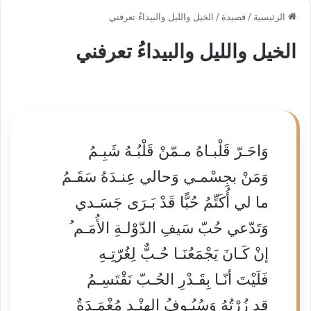
الرئيسية
/
قصيدة
/
الخيل والليل والبيداءُ تعرفني
الخيل والليل والبيداءُ تعرفني
وَاحَـرّ قَلْبـاهُ مـمّنْ قَلْبُـهُ شَبِـمُ
وَمَنْ بجِسْمـي وَحالي عِنـدَهُ سَقَـمُ
ما لي أُكَتِّمُ حُبًّا قَدْ بَـرَى جَسَـدي
وَتَدّعي حُبّ سَيفِ الدّوْلـةِ الأُمَـم ُ
إنْ كَـانَ يَجْمَعُنَـا حُـبٌّ لِغُرّتِـهِ
فَلَيْتَ أنّـا بِقَـدْرِ الحُـبّ نَقْتَسِـمُ
قد زُرْتُهُ وَسُيُـوفُ الهِنْـدِ مُغْمَـدَةٌ