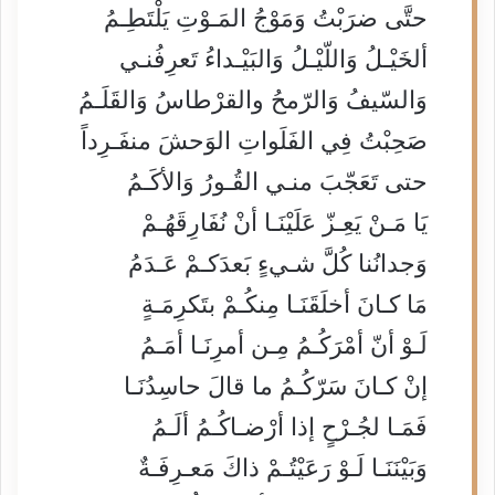
حتَّى ضرَبْتُ وَمَوْجُ المَـوْتِ يَلْتَطِـمُ
ألخَيْـلُ وَاللّيْـلُ وَالبَيْـداءُ تَعرِفُنـي
وَالسّيفُ وَالرّمحُ والقرْطاسُ وَالقَلَـمُ
صَحِبْتُ فِي الفَلَواتِ الوَحشَ منفَـرِداً
حتى تَعَجّبَ منـي القُـورُ وَالأكَـمُ
يَا مَـنْ يَعِـزّ عَلَيْنَـا أنْ نُفَارِقَهُـمْ
وَجدانُنا كُلَّ شـيءٍ بَعدَكـمْ عَـدَمُ
مَا كـانَ أخلَقَنَـا مِنكُـمْ بتَكرِمَـةٍ
لَـوْ أنّ أمْرَكُـمُ مِـن أمرِنَـا أمَـمُ
إنْ كـانَ سَرّكُـمُ ما قالَ حاسِدُنَـا
فَمَـا لجُـرْحٍ إذا أرْضـاكُـمُ ألَـمُ
وَبَيْنَنَـا لَـوْ رَعَيْتُـمْ ذاكَ مَعـرِفَـةٌ