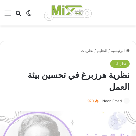
بحث عن
الوضع المظلم
الق
الرئيسية
/
التعليم
/
نظريات
نظريات
نظرية هرزبرغ في تحسين بيئة
العمل
970
Noon Emad