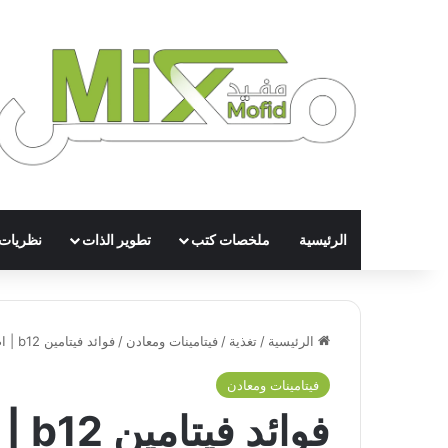
الرئيسية
ملخصات كتب
تطوير الذات
نظريات
الرئيسية
/
تغذية
/
فيتامينات ومعادن
/
فوائد فيتامين b12 | اضرار نقص فيتامين ب-12
فيتامينات ومعادن
فوائ