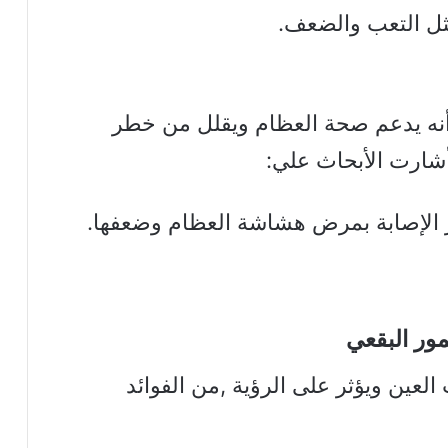
ثل التعب والضعف.
د واحد من أهم فوائد فيتامين b12 أنه يدعم صحة العظام ويقلل من خطر
شارت الأبحاث علي:
ين ويؤثر على الرؤية ,من الفوائد