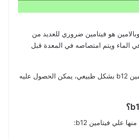
اسم الكوبالامين هو فيتامين ضروري للعديد من
ي الماء ويتم امتصاصه في المعدة قبل
على الرغم من أن الجسم لا ينتج فيتامين b12 بشكل طبيعي، يمكن الحصول عليه
ا علي فيتامين b12: