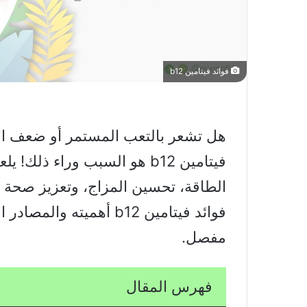
فوائد فيتامين b12
هل تشعر بالتعب المستمر أو ضعف ا
فيتامين b12 هو السبب وراء ذلك
الطاقة، تحسين المزاج، وتعزيز صحة ا
فوائد فيتامين b12 أهميت
مفصل.
فهرس المقال