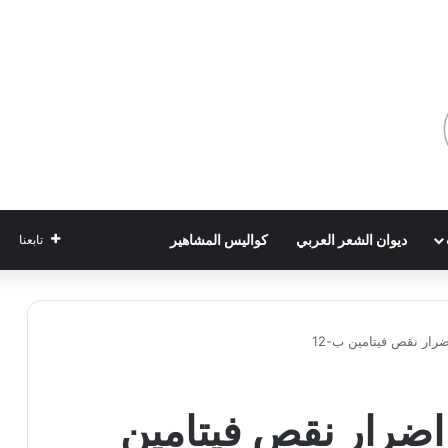
ديوان الشعر العربي
كواليس المشاهير
تابعنا
د فيتامين b12 | اضرار نقص فيتامين