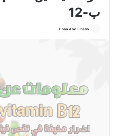
ب-12
Doaa Abd Elnaby