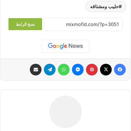
حليب ومشتاقه
نسخ الرابط
فيسبوك
‫X
بينتيريست
ماسنجر
واتساب
تيلقرام
مشاركة عبر البريد