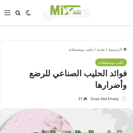
بحث عن
الوضع المظلم
الق
الرئيسية
/
تغذية
/
حليب ومشتقاته
حليب ومشتقاته
فوائد الحليب الصناعي للرضع
وأضرارها
37
Doaa Abd Elnaby