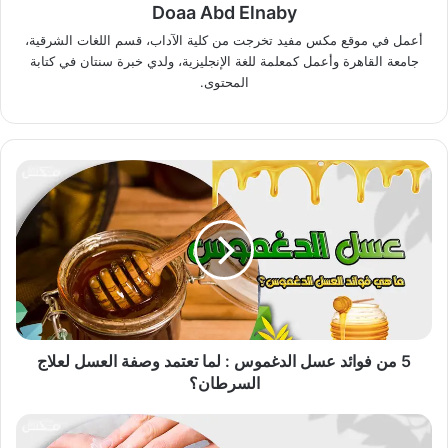
Doaa Abd Elnaby
أعمل في موقع مكس مفيد تخرجت من كلية الآداب، قسم اللغات الشرقية،
جامعة القاهرة وأعمل كمعلمة للغة الإنجليزية، ولدي خبرة سنتان في كتابة
المحتوى.
5
من
فوائد
عسل
الدغموس
:
لما
تعتمد
وصفة
العسل
5 من فوائد عسل الدغموس : لما تعتمد وصفة العسل لعلاج
لعلاج
السرطان؟
السرطان؟
فوائد
الحليب