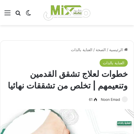
بحث عن
الوضع المظلم
الق
الرئيسية
/
الصحة
/
العناية بالذات
العناية بالذات
خطوات لعلاج تشقق القدمين
وتنعيمهم | تخلص من تشققات نهائيا
61
Noon Emad