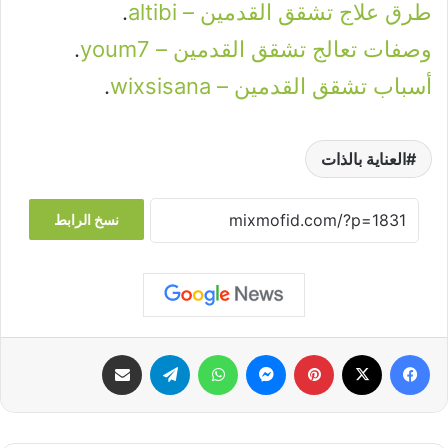
طرق علاج تشقق القدمين – altibi
.
وصفات تعالج تشقق القدمين – youm7
.
أسباب تشقق القدمين – wixsisana
.
العناية بالذات
نسخ الرابط
فيسبوك
‫X
بينتيريست
ماسنجر
واتساب
تيلقرام
مشاركة عبر البريد