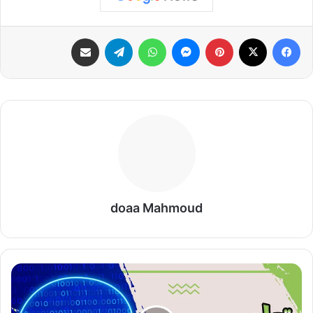
فيسبوك
‫X
بينتيريست
ماسنجر
واتساب
تيلقرام
مشاركة عبر البريد
doaa Mahmoud
مهارات
التفكير
المنطقي