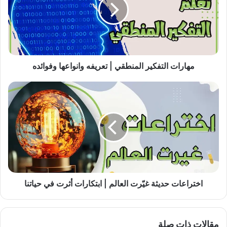
|
تعريفه
وانواعها
وفوائده
مهارات التفكير المنطقي | تعريفه وانواعها وفوائده
اختراعات
حديثة
غيّرت
العالم
|
ابتكارات
أثرت
في
حياتنا
اختراعات حديثة غيّرت العالم | ابتكارات أثرت في حياتنا
مقالات ذات صلة