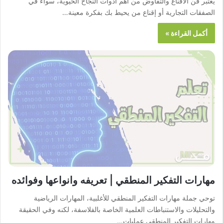
يعتبر فن الاقناع والتفاوض من أهم أدوات النجاح الحيوية، سواء في
الصفقات التجارية أو إقناع من يحيط بك بفكرة معينة…
أكمل القراءة »
مهارات التفكير المنطقي | تعريفه وانواعها وفوائده
توحي جملة مهارات التفكير المنطقي للأغلبية، المهارات الرياضية
والتحليلات والاستنباطات العلمية الخاصة بالفلاسفة، لكنه وفي الحقيقة
مهارات التفكير المنطقي عمليات…