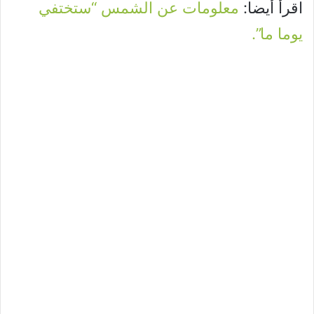
اقرأ أيضا:
معلومات عن الشمس “ستختفي
يوما ما”.