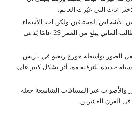
ختراعات التي غيّرت العالم.
د من الأشخاص المختلفين ولكن أحد الأسماء
الأولى المرتبطة بهذا الابتكار هو طالب ألماني يبلغ من العمر 23 عامًا يُدعى
قل للصور بواسطة جورج ريغنو في باريس
عالم وسيلة جديدة للترفيه مما أثر بشكل كبير على
ور والأصوات عبر المسافات الشاسعة جعله
ًا في القرن العشرين.