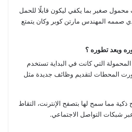
ل هاتف محمول صغير بما يكفي ليكون قابلًا للحمل
Motorola DynaTac 8000 الذي صممه المهندس مارتن كوبر وكان يتمتع
ره وبعد تطوره ؟
 المحمولة التي كانت في البداية تستخدم
طورت المحطات لتقديم وظائف جديدة مثل
كية مما سمح لها بتصفح الإنترنت، التقاط
بر شبكات التواصل الاجتماعي.