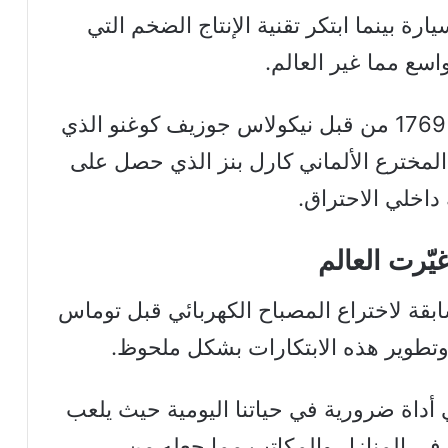
رة بينما ابتكر تقنية الإنتاج الضخم التي
ع مما غير العالم.
في الواقع تم بناء أول سيارة في عام 1769 من قبل نيكولاس جوزيف كوغنو الذي
المخترع الألماني كارل بنز الذي حصل على
داخلي الاحتراق.
قة لاختراع المصباح الكهربائي قبل توماس
وتطوير هذه الابتكارات بشكل ملحوظ.
أداة ضرورية في حياتنا اليومية حيث يلعب
مة في المنازل والمكاتب مما جعله من